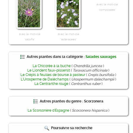
avec le mot-clé
"composées"
avec le mot-clé
avec le mot-clé
"salsifis"
"astéracées"
Autres plantes dans la catégorie :
Salades sauvages
La Chicorée à la buche
(
Chondrilla juncea
)
Le Liondent faux-pissenlit
(
Taraxacum officinale
)
Le Crépis à feuilles de bourse à pasteur
(
Crepis bursifolia
)
L'Urosperme de Daléchamps
(
Urospermum dalechampii
)
La Centranthe rouge
(
Centranthus ruber
)
Autres plantes du genre : Scorzonera
La Scorsonère d'Espagne
(
Scorzonera hispanica
)
Poursuivre sa recherche