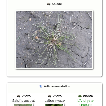
Salade
Articles en relation
Photo
Photo
Plante
Salsifis austral
Laitue vivace
L'Andryale
sinueuse