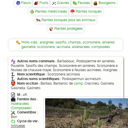
Fleurs
Fruits
Graines
Feuilles
Bourgeons
Plantes médicinales
Plantes toxiques
Plantes toxiques pour les animaux
Plantes protégées
Mots-clés :
araignée
,
salsifis
,
champs
,
scorsonère
,
lanières
,
galinette
,
scorzonera
,
laciniata
,
astéracées
,
composées
Autres noms communs :
Barbabouc, Podosperme en lanières,
Poulette, Salsifis des champs, Scorsonère en lanières, Scorsonère à
feuilles de chausse-trape, Scorsonère à feuilles laciniées, Araignée.
Nom scientifique :
Scorzonera laciniata
Autres noms scientifiques :
Podospermun lacinatum.
Nom occitan :
Barball, Barbaroc de
camp
, Cracineù, Galineta,
Gallineta, Galineto.
Id :
46
Famille des :
Astéracées
(Composées)
Comestible :
Bon
Cycle de vie :
Annuelle
,