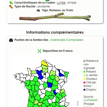
Caractéristiques de la Feuille :
Limbe
: simple.
Type de Racine :
pivotante
Tige, Rameau, ou Tronc
Informations complémentaires
Plantes de la famille des :
Astéracées (Composées)
Répartition en France
Présence
non
signalée
Présent
À vérifier
Douteux
Cité par
erreur
Disparu
Source :
CATMINAT
Philippe