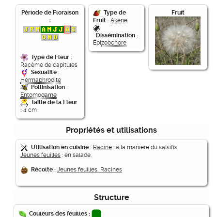
Période de Floraison
Fruit
Type de
:
Fruit :
Akène
Dissémination :
Épi
zoochore
Type de Fleur :
Racème de capitules
Sexualité :
Hermaphrodite
Pollinisation :
Entomogame
Taille de la Fleur
:
4 cm
Propriétés et utilisations
Utilisation en cuisine :
Racine
: à la manière du salsifis.
Jeunes feuilles
: en salade.
Récolte :
Jeunes feuilles, Racines
Structure
Couleurs des feuilles :