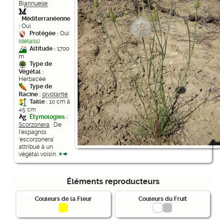
Bi
annuelle
Méditerranéenne
:
Oui
Protégée :
Oui
(
détails
)
Altitude :
1700
m
Type de
Végétal :
Herbacée
Type de
Racine :
pivotante
Taille :
10 cm à
45 cm
Étymologies :
Scorzonera
: De
I'espagnol
'escorzonera'
attribué à un
végétal voisin.
Éléments reproducteurs
Couleurs de la Fleur
Couleurs du Fruit