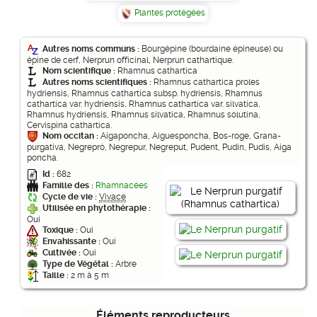
Plantes protégées
Autres noms communs :
Bourgépine (bourdaine épineuse) ou
épine de cerf, Nerprun officinal, Nerprun cathartique.
Nom scientifique :
Rhamnus cathartica
Autres noms scientifiques :
Rhamnus cathartica proles
hydriensis, Rhamnus cathartica subsp. hydriensis, Rhamnus
cathartica var. hydriensis, Rhamnus cathartica var. silvatica,
Rhamnus hydriensis, Rhamnus silvatica, Rhamnus solutina,
Cervispina cathartica.
Nom occitan :
Aigaponcha, Aiguesponcha, Bos-roge, Grana-
purgativa, Negreprò, Negrepur, Negreput, Pudent, Pudin, Pudis, Aiga
poncha.
Id :
682
Famille des :
Rhamnacées
Cycle de vie :
Vivace
Utilisée en phytothérapie :
Oui
Toxique :
Oui
Envahissante :
Oui
Cultivée :
Oui
Type de Végétal :
Arbre
Taille :
2 m à 5 m
Éléments reproducteurs