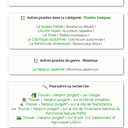
Autres plantes dans la catégorie :
Plantes toxiques
Le Sureau hièble
(
Sambucus ebulus
)
L'Aconit napel
(
Aconitum napellus
)
Le Trolle
(
Trollius europaeus
)
Le Colchique d'automne
(
Colchicum autumnale
)
La Renoncule vénéneuse
(
Ranunculus thora
)
Autres plantes du genre : Rhamnus
Le Nerprun alaterne
(
Rhamnus alaternus
)
Poursuivre sa recherche
Trouver « Nerprun purgatif » sur Google
Trouver « Nerprun purgatif » sur le site de wikipédia
Trouver « Nerprun purgatif » sur le site de Telabotanica
Trouver « Nerprun purgatif » sur le site de l'Inventaire National du
Patrimoine Naturel (INPN)
Trouver « Nerprun purgatif » sur le site : U.S. Department of
Agriculture (USDA)