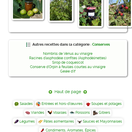
Autres recettes dans la catégorie :
Conserves
Nombrils de Vénus au vinaigre
Racines d'asphodèle confites (Asphodèlinettes)
Sirop de coquelicot
Conserve d'Orpin à feuilles courtes au vinaigre
Gelée d'if
Haut de page
Salades
Entrées et hors-d’œuvres
Soupes et potages
Viandes
Volailles
Poissons
Gibiers
Légumes
Pâtes alimentaires
Sauces et Mayonnaises
Condiments, Aromates, Épices