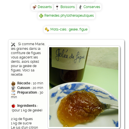
Desserts
Boissons
Conserves
Remèdes phytothérapeutiques
Mots-clés :
gelée
,
figue
Si comme Marie,
les graines dans la
confiture de figues
vous agacent les
dents, alors optez
pour la gelée de
figues. Voici sa
recette.
Récolte :
10 min
Cuisson :
20 min
Préparation :
30
min
Ingrédients :
(pour 1 kg de gelée)
2 kg de figues
1 kg de sucre
Le jus d’un citron