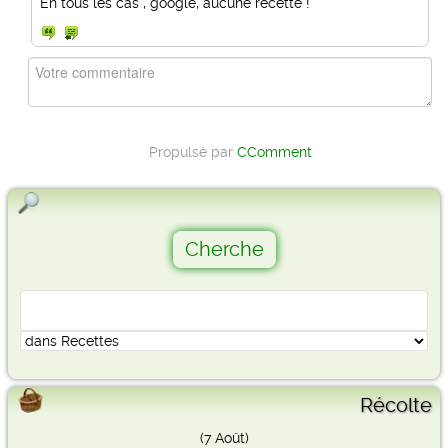
En tous les cas , google, aucune recette !
Propulsé par
CComment
Récolte
(7 Août)