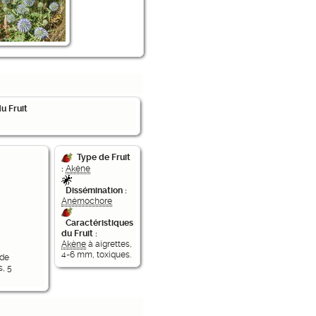
u Fruit
Type de Fruit
:
Akène
Dissémination :
Anémochore
Caractéristiques
du Fruit :
Akène
à aigrettes,
4-6 mm, toxiques.
 de
s, 5