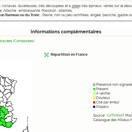
 :
coriaces, duveteuses, très découpées et à
lobe
s très épineux, vertes sur le de
e. Attache : embrassante. Possition : alternes.
d'un Rameau ou du Tronc :
Pleine, non ou peu ramifiées, érigée, blanche, glabre ou 
Informations complémentaires
éracées (Composées)
Répartition en France
Présence non signalé
Présent
À vérifier
Douteux
Cité par erreur
Disparu
Source :
CATMINAT
Phil
Catalogue des Milieux 