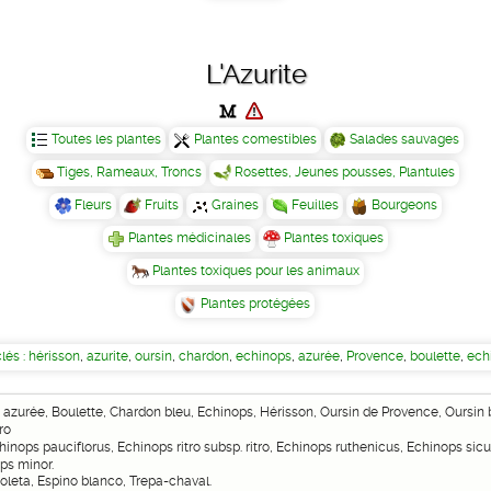
L'Azurite
Toutes les plantes
Plantes comestibles
Salades sauvages
Tiges, Rameaux, Troncs
Rosettes, Jeunes pousses, Plantules
Fleurs
Fruits
Graines
Feuilles
Bourgeons
Plantes médicinales
Plantes toxiques
Plantes toxiques pour les animaux
Plantes protégées
lés :
hérisson
,
azurite
,
oursin
,
chardon
,
echinops
,
azurée
,
Provence
,
boulette
,
ech
 azurée, Boulette, Chardon bleu, Echinops, Hérisson, Oursin de Provence, Oursin 
ro
hinops pauciflorus, Echinops ritro subsp. ritro, Echinops ruthenicus, Echinops si
ops minor.
oleta, Espino blanco, Trepa-chaval.