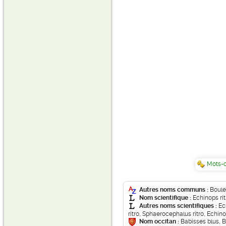
Mots-c
Autres noms communs :
Boule
Nom scientifique :
Echinops rit
Autres noms scientifiques :
Ec
ritro, Sphaerocephalus ritro, Echin
Nom occitan :
Babisses blus, B