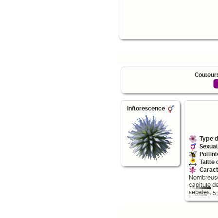
Couleurs
Inflorescence
Type d
Sexual
Pollini
Taille 
Caract
Nombreus
capitule
d
sépale
s, 5