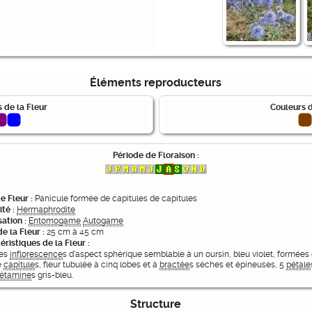
Éléments reproducteurs
 de la Fleur
Couleurs d
Période de Floraison :
e Fleur :
Panicule formée de capitules de capitules
ité :
Hermaphrodite
sation :
Entomogame
Autogame
de la Fleur :
25 cm à 45 cm
éristiques de la Fleur :
es
inflorescence
s d'aspect sphérique semblable à un oursin, bleu violet, formées
e
capitule
s, fleur tubulée à cinq lobes et à
bractée
s sèches et épineuses, 5
pétale
étamine
s gris-bleu.
Structure