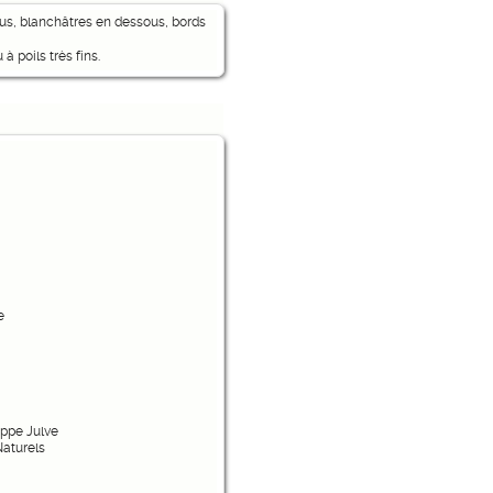
ssus, blanchâtres en dessous, bords
à poils très fins.
e
ippe Julve
Naturels