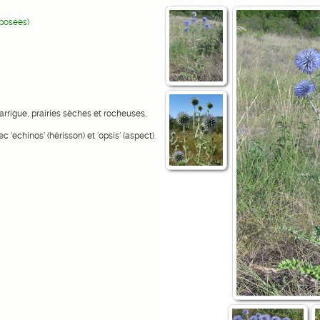
posées)
rrigue, prairies sèches et rocheuses,
ec 'echinos' (hérisson) et 'opsis' (aspect).