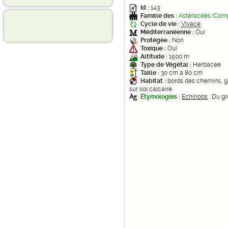
Id :
143
Famille des :
Astéracées (Com
Cycle de vie :
Vivace
Méditerranéenne :
Oui
Protégée :
Non
Toxique :
Oui
Altitude :
1500 m
Type de Végétal :
Herbacée
Taille :
30 cm à 80 cm
Habitat :
bords des chemins, ga
sur sol calcaire.
Étymologies :
Echinops
: Du gr