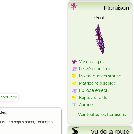
Floraison
(Août)
Vesce à épis
Leuzée conifère
Lysimaque commune
Matricaire discoide
Épilobe en épi
Buplèvre raide
inops
,
ritro
Aurone
bleu.
Voir toutes les floraisons
culus, Echinopus minor, Echinopus
Vu de la route