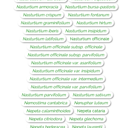
Nasturtium armoracia
Nasturtium bursa-pastoris
Nasturtium crispum
Nasturtium fontanum
Nasturtium graminifolium
Nasturtium hirtum
Nasturtium iberis
Nasturtium insipidum
Nasturtium latifolium
Nasturtium officinale
Nasturtium officinale subsp. officinale
Nasturtium officinale subsp. parvifolium
Nasturtium officinale var. asarifolium
Nasturtium officinale var. insipidum
Nasturtium officinale var. intermedium
Nasturtium officinale var. parvifolium
Nasturtium parvifolium
Nasturtium sativum
Nemostima cantabrica
Nenuphar luteum
Nepeta calaminthoides
Nepeta cataria
Nepeta citriodora
Nepeta glechoma
Nepeta hederacea
Nepeta laurentii