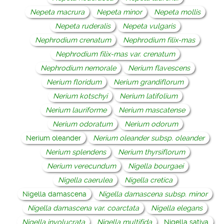
Nepeta macrura
Nepeta minor
Nepeta mollis
Nepeta ruderalis
Nepeta vulgaris
Nephrodium crenatum
Nephrodium filix-mas
Nephrodium filix-mas var. crenatum
Nephrodium nemorale
Nerium flavescens
Nerium floridum
Nerium grandiflorum
Nerium kotschyi
Nerium latifolium
Nerium lauriforme
Nerium mascatense
Nerium odoratum
Nerium odorum
Nerium oleander
Nerium oleander subsp. oleander
Nerium splendens
Nerium thyrsiflorum
Nerium verecundum
Nigella bourgaei
Nigella caerulea
Nigella cretica
Nigella damascena
Nigella damascena subsp. minor
Nigella damascena var. coarctata
Nigella elegans
Nigella involucrata
Nigella multifida
Nigella sativa