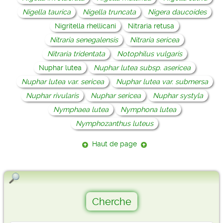
Nigella taurica
Nigella truncata
Nigera daucoides
Nigritella rhellicani
Nitraria retusa
Nitraria senegalensis
Nitraria sericea
Nitraria tridentata
Notophilus vulgaris
Nuphar lutea
Nuphar lutea subsp. asericea
Nuphar lutea var. sericea
Nuphar lutea var. submersa
Nuphar rivularis
Nuphar sericea
Nuphar systyla
Nymphaea lutea
Nymphona lutea
Nymphozanthus luteus
Haut de page