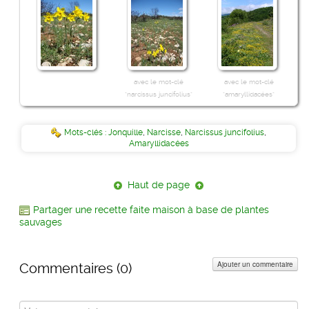
avec le mot-clé
avec le mot-clé
"narcissus juncifolius"
"amaryllidacées"
Mots-clés :
Jonquille
,
Narcisse
,
Narcissus juncifolius
,
Amaryllidacées
Haut de page
Partager une recette faite maison à base de plantes
sauvages
Ajouter un commentaire
Commentaires (
0
)